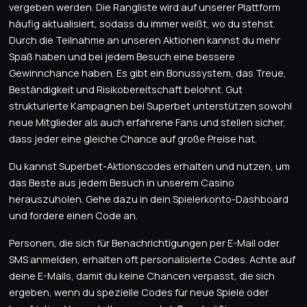
vergeben werden. Die Rangliste wird auf unserer Plattform
häufig aktualisiert, sodass du immer weißt, wo du stehst.
Durch die Teilnahme an unseren Aktionen kannst du mehr
Spaß haben und bei jedem Besuch eine bessere
Gewinnchance haben. Es gibt ein Bonussystem, das Treue,
Beständigkeit und Risikobereitschaft belohnt. Gut
strukturierte Kampagnen bei Superbet unterstützen sowohl
neue Mitglieder als auch erfahrene Fans und stellen sicher,
dass jeder eine gleiche Chance auf große Preise hat.
Du kannst Superbet-Aktionscodes erhalten und nutzen, um
das Beste aus jedem Besuch in unserem Casino
herauszuholen. Gehe dazu in dein Spielerkonto-Dashboard
und fordere einen Code an.
Personen, die sich für Benachrichtigungen per E-Mail oder
SMS anmelden, erhalten oft personalisierte Codes. Achte auf
deine E-Mails, damit du keine Chancen verpasst, die sich
ergeben, wenn du spezielle Codes für neue Spiele oder