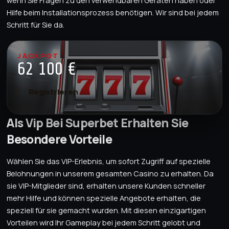
wenn Sie Fragen zu den verwendbaren Geräten haben oder
Hilfe beim Installationsprozess benötigen. Wir sind bei jedem
Schritt für Sie da.
JACKPOT
62 100 €
Registrieren
Als Vip Bei Superbet Erhalten Sie
Besondere Vorteile
Wählen Sie das VIP-Erlebnis, um sofort Zugriff auf spezielle
Belohnungen in unserem gesamten Casino zu erhalten. Da
sie VIP-Mitglieder sind, erhalten unsere Kunden schneller
mehr Hilfe und können spezielle Angebote erhalten, die
speziell für sie gemacht wurden. Mit diesen einzigartigen
Vorteilen wird Ihr Gameplay bei jedem Schritt gelobt und