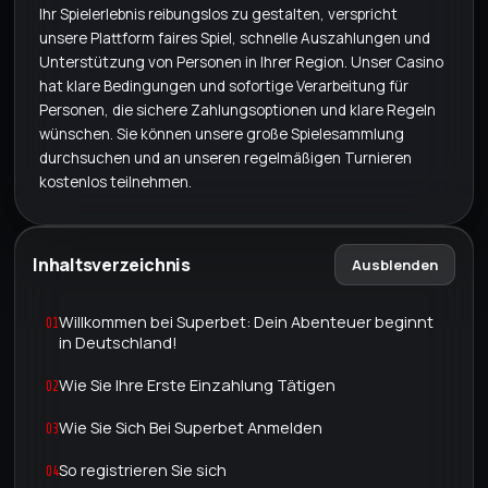
Ihr Spielerlebnis reibungslos zu gestalten, verspricht
unsere Plattform faires Spiel, schnelle Auszahlungen und
Unterstützung von Personen in Ihrer Region. Unser Casino
hat klare Bedingungen und sofortige Verarbeitung für
Personen, die sichere Zahlungsoptionen und klare Regeln
wünschen. Sie können unsere große Spielesammlung
durchsuchen und an unseren regelmäßigen Turnieren
kostenlos teilnehmen.
Inhaltsverzeichnis
Ausblenden
Willkommen bei Superbet: Dein Abenteuer beginnt
01
in Deutschland!
Wie Sie Ihre Erste Einzahlung Tätigen
02
Wie Sie Sich Bei Superbet Anmelden
03
So registrieren Sie sich
04