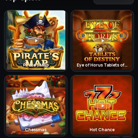
Pirate's Map
Eye of Horus Tablets of Desti
Chessmas
Hot Chance