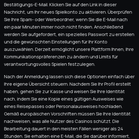
Bestätigungs-E-Mail. Klicken Sie auf den Link in dieser
Nachricht, um Ihr neues Spielkonto zu aktivieren. Überprüfen
Sie Ihre Spam- oder Werbeordner, wenn Sie die E-Mail nach
ein paar Minuten immer noch nicht finden. Anschließend
werden Sie aufgefordert, ein spezielles Passwort zu erstellen
und die gewünschten Einstellungen für Ihr Konto
auszuwählen. Derzeit ermöglicht unsere Plattform Ihnen, Ihre
Kommunikationspräferenzen zu ändern und Limits für
verantwortungsvolles Spielen festzulegen.
Nach der Anmeldung lassen sich diese Optionen einfach über
Ihre eigene Übersicht steuern. Nachdem Sie Ihr Profil erstellt
haben, gehen Sie zur Kasse und weisen Sie Ihre Identität
nach, indem Sie eine Kopie eines gültigen Ausweises wie
eines Reisepasses oder Personalausweises hochladen.
Gemäß europäischen Vorschriften müssen Sie Ihre Identität
nachweisen, was alle Nutzer des Casinos schützt. Die
Bearbeitung dauert in den meisten Fällen weniger als 24
Stunden. Sie erhalten eine E-Mail, die Sie darüber informiert,