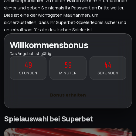
Anmeldeproblemen zu helfen. Halten Sie Ihre Informationen
sicher und geben Sie niemals Ihr Passwort an Dritte weiter.
Dies ist eine der wichtigsten Maßnahmen, um
sicherzustellen, dass Ihr Superbet-Spielerlebnis sicher und
unterhaltsam für alle deutschen Spieler ist.
Willkommensbonus
Das Angebot ist gültig:
49
59
42
STUNDEN
MINUTEN
SEKUNDEN
Bonus erhalten
Spielauswahl bei Superbet