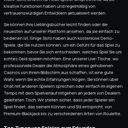
kreative Funktionen haben und regelmäßig von
vertrauenswürdigen Entwicklern aktualisiert werden.
Sie können Ihre Lieblingsbücher leicht finden oder die
neuesten auf unserer Plattform ansehen, da sie einfach zu
bedienen ist. Einige Slots haben auch kostenlose Demo-
Spiele, die Sie nutzen können, um ein Gefühl für das Spiel zu
bekommen, bevor Sie sich entscheiden, welches Spiel Sie um
echtes Geld spielen möchten. Eine unserer Live-Tische, wo
professionelle Dealer die Atmosphäre eines gehobenen
Casinos von Ihrem Bildschirm aus schaffen, ist eine gute
Wahl, wenn Sie echte Erfahrungen mögen. Sie können über
Chat mit anderen Spielern sprechen oder einfach im eigenen
Tempo mit dem Spielverlauf mitgehen an jedem von Dealern
geleiteten Tisch. Wir stellen sicher, dass jeder Spieler ein
Spiel findet, das seinem Können und Stil entspricht, von
Premium-Blackjack bis zu verschiedenen Arten von Roulette.