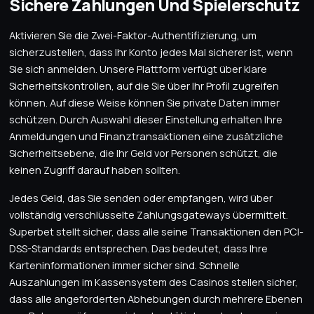
Sichere Zahlungen Und Spielerschutz
Aktivieren Sie die Zwei-Faktor-Authentifizierung, um
sicherzustellen, dass Ihr Konto jedes Mal sicherer ist, wenn
Sie sich anmelden. Unsere Plattform verfügt über klare
Sicherheitskontrollen, auf die Sie über Ihr Profil zugreifen
können. Auf diese Weise können Sie private Daten immer
schützen. Durch Auswahl dieser Einstellung erhalten Ihre
Anmeldungen und Finanztransaktionen eine zusätzliche
Sicherheitsebene, die Ihr Geld vor Personen schützt, die
keinen Zugriff darauf haben sollten.
Jedes Geld, das Sie senden oder empfangen, wird über
vollständig verschlüsselte Zahlungsgateways übermittelt.
Superbet stellt sicher, dass alle seine Transaktionen den PCI-
DSS-Standards entsprechen. Das bedeutet, dass Ihre
Karteninformationen immer sicher sind. Schnelle
Auszahlungen im Kassensystem des Casinos stellen sicher,
dass alle angeforderten Abhebungen durch mehrere Ebenen